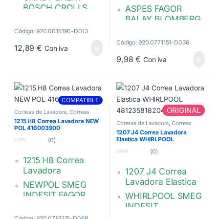
BOSCH CROLLS
ASPES FAGOR
LYNX SIEMENS
BALAY BLOMBERG
SUPERSER TEKA
BOSCH EDESA
Código: 920.0015190-D013
Hutchinson Poly V
Hutchnson Poly V.
Código: 920.0771151-D036
12,89
€
Con iva
1190 PJ
1151 PHE
9,98
€
Con iva
214400002200
55X3861
49050977
00652015
81883037
481281729142
COMPATIBLE
81884017
00264666
ORIGINAL
Correas de Lavadora
,
Correas
WT5933400
Lavadora H8
1215 H8 Correa Lavadora NEW
Correas de Lavadora
,
Correas
POL 416003900
Lavadora J4
1207 J4 Correa Lavadora
LB55X3861
Elastica WHIRLPOOL
(0)
481235818204
0
(0)
d
1215 H8 Correa
0
e
d
5
Lavadora
1207 J4 Correa
e
5
Lavadora Elastica
NEWPOL SMEG
INDESIT FAGOR
WHIRLPOOL SMEG
WHIRLPOOL
INDESIT
ARISTON ASPES
Código: 920.0781215-D069