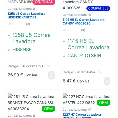
ORIGINAL
COMPATIBLE
Correas Lavadora J5
1258 J5 Correa Lavadora
Correas Lavadora H5
HISENSE K1885181
1145 H5 EL Correa Lavadora
CANDY 41009626
(0)
0
(0)
d
1258 J5 Correa
0
e
d
5
1145 H5 EL
Lavadora
e
5
Correa Lavadora
HISENSE
CANDY OTSEIN
5EPJ1258
POLY.V 1145 PHE
K1885181
Código: 920.2210200o-D096
41009626
Código: 920.0751145a-E190
26,90
€
Con iva
8,47
€
Con iva
OEM
OEM
Correas Lavadora H7
1227 H7 Correa Lavadora
Correas Lavadora J5