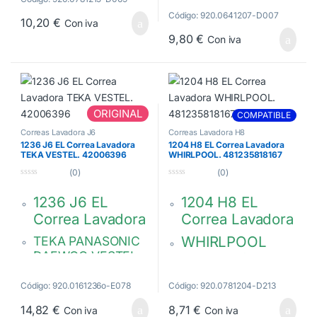
461975021811
CREDA
Hutchinson Poly V
Código: 920.0641207-D007
10,20
€
Con iva
Hutchinson Poly V.
4PJE 1207
9,80
€
Con iva
1215 PHE
481235818204
416003900
C00311692
651009070
751610134
41023284
751610076
ORIGINAL
COMPATIBLE
751610077
Correas Lavadora J6
Correas Lavadora H8
416003900
1236 J6 EL Correa Lavadora
1204 H8 EL Correa Lavadora
651009070
TEKA VESTEL. 42006396
WHIRLPOOL. 481235818167
(0)
(0)
0
0
d
d
1236 J6 EL
1204 H8 EL
e
e
5
5
Correa Lavadora
Correa Lavadora
WHIRLPOOL
TEKA PANASONIC
DAEWOO VESTEL
BAUKNECHT
IGNIS
42006396
Código: 920.0161236o-E078
Código: 920.0781204-D213
481235818167,
14,82
€
8,71
€
Con iva
Con iva