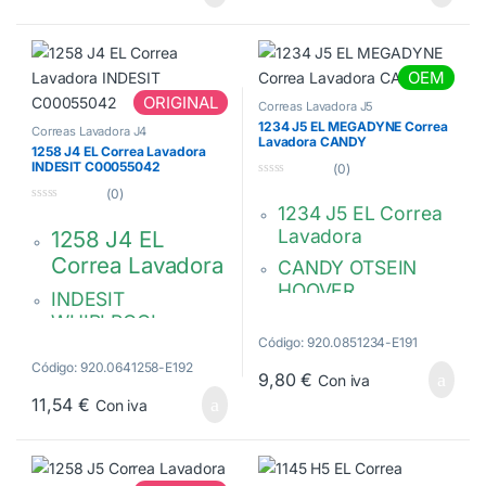
C00375541
OEM
ORIGINAL
Correas Lavadora J5
1234 J5 EL MEGADYNE Correa
Correas Lavadora J4
Lavadora CANDY
1258 J4 EL Correa Lavadora
INDESIT C00055042
(0)
0
(0)
d
1234 J5 EL Correa
0
e
d
5
Lavadora
1258 J4 EL
e
5
Correa Lavadora
CANDY OTSEIN
HOOVER
INDESIT
WHIRLPOOL
MEGADYNE EL
1234 J5
Código: 920.0851234-E191
HUTCHINSON
Código: 920.0641258-E192
POLY. V 4 PJE 1258
9,80
€
Con iva
11,54
€
Con iva
C00055042
482000026923