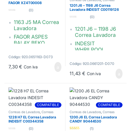
FAGOR XZ4T00008
Lavadora J6
1201 J6 – 1198 J6 Correa
Lavadora INDESIT C00119126
(0)
0
(0)
d
1163 J5 MA Correa
0
e
d
5
Lavadora
1201 J6 – 1198 J6
e
5
Correa Lavadora
FAGOR ASPES
BALAY BEKO
INDESIT
BOSCH BRANDT
WHRILPOOL
ARISTON
Hutchinson Poly V.
Código: 920.0651163-D073
HOTPOINT
5PJE 1163
Código: 920.0661201-D070
7,30
€
Con iva
SCHOLTES
XZ4T00008
55X3
11,43
€
Con iva
Hutchinson Poly V.
548
00745310
6 PJE 1201
C00119126,
482000022887
COMPATIBLE
COMPATIBLE
Correas de Lavadora
,
Correas
Correas de Lavadora
,
Correas
Lavadora H7
Lavadora J6
1228 H7 EL Correa Lavadora
1200 J6 EL Correa Lavadora
INDESIT C00344358
CANDY 90444530
(0)
(1)