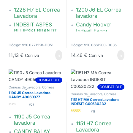
0
Valorado con
d
5.00
de 5
1228 H7 EL Correa
1200 J6 EL Correa
e
5
Lavadora
lavadora
INDESIT ASPES
Candy Hoover
BLUESKI BRANDT
Indesit Fagor
CANDY
EDESA
Whirlpool Brandt
FAGOR FIRST LINE
Electrolux Zanussi
Código: 920.0771228-D051
Código: 920.0661200-D035
OTSEIN TEKA
Megadyne EL 1200
11,13
€
14,46
€
Con iva
Con iva
Megadyne EL 1228
J6 90444530A
H7
90444530
C00344358
1323531002
42022763
1240211100
COMPATIBLE
481202308116
COMPATIBLE
Correas de Lavadora
,
Correas
8996454258691
Lavadora J5
1190 J5 Correa Lavadora
Correas de Lavadora
,
Correas
761610110
C00269093
CANDY 49050977
Lavadora H7
1151 H7 MA Correa Lavadora
81875563
482000086371
INDESIT C00530232
(0)
0
81802023
(1)
d
1190 J5 Correa
Valorado con
e
42079344
5.00
de 5
5
lavadora
1151 H7 Correa
Lavadora
CANDY BALAY