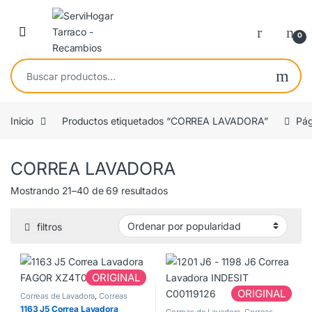
Saltar a navegación
saltar al contenido
Open
0
Buscar por:
Inicio
Productos etiquetados “CORREA LAVADORA”
Pág
CORREA LAVADORA
Ordenado por popularidad
Mostrando 21–40 de 69 resultados
filtros
ORIGINAL
ORIGINAL
Correas de Lavadora
,
Correas
Lavadora J5
1163 J5 Correa Lavadora
Correas de Lavadora
,
Correas