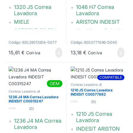
d
d
1320 J5 Correa
1046 H7 Correa
e
e
5
5
Lavadora
Lavadora
MIELE
ARISTON INDESIT
OPTIBELT-RB EPJ
Hutchinson Poly V.
1320
1046 PHE
Código: 920.2901320A-D077
Código: 920.0771046-D045
05749920
C00064598
482000027171
15,61
€
13,18
€
Con iva
Con iva
COMPATIBLE
OEM
Correas Lavadora J5
1210 J5 Correa Lavadora
Correas Lavadora J4
INDESIT C00377882
1236 J4 MA Correa Lavadora
INDESIT C00315247
(0)
0
(0)
d
1210 J5 Correa
0
e
d
5
Lavadora
1236 J4 MA Correa
e
5
Lavadora
INDESIT ARISTON