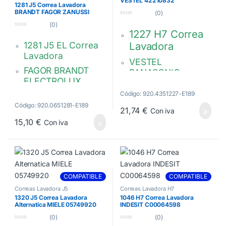
VESTEL 42210832
1281 J5 Correa Lavadora
BRANDT FAGOR ZANUSSI
(0)
AS0033204
0
(0)
d
1227 H7 Correa
0
e
d
5
1281 J5 EL Correa
Lavadora
e
5
Lavadora
VESTEL
FAGOR BRANDT
PANASONIC
ELECTROLUX
42210832
MIDEA ZANUSSI
Código: 920.4351227-E189
MEGADYNE EL
Código: 920.0651281-E189
21,74
€
Con iva
1281 J5
15,10
€
Con iva
AS0033204
AS0059270
4055123915
AS0033314
COMPATIBLE
COMPATIBLE
12638100000250
Correas Lavadora J5
Correas Lavadora H7
4055123915
1320 J5 Correa Lavadora
1046 H7 Correa Lavadora
4055066809
Alternatica MIELE 05749920
INDESIT C00064598
(0)
(0)
0
0